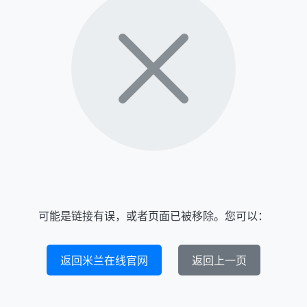
可能是链接有误，或者页面已被移除。您可以：
返回米兰在线官网
返回上一页