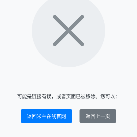
可能是链接有误，或者页面已被移除。您可以：
返回米兰在线官网
返回上一页