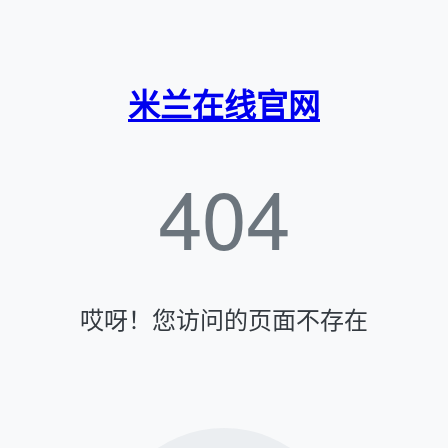
米兰在线官网
404
哎呀！您访问的页面不存在