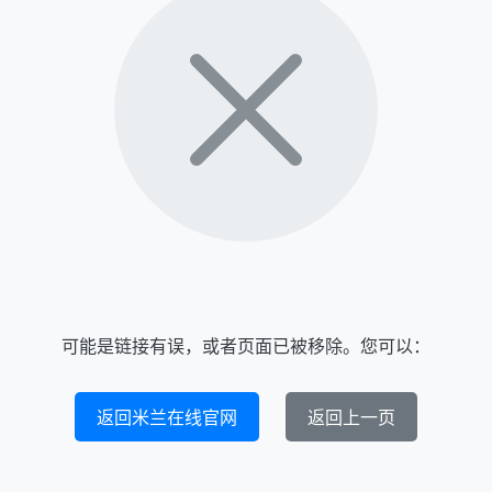
可能是链接有误，或者页面已被移除。您可以：
返回米兰在线官网
返回上一页